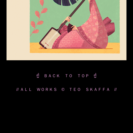
☝️ ＢＡＣＫ ＴＯ ＴＯＰ ☝️
// ＡＬＬ ＷＯＲＫＳ © ＴＥＯ ＳＫＡＦＦＡ //