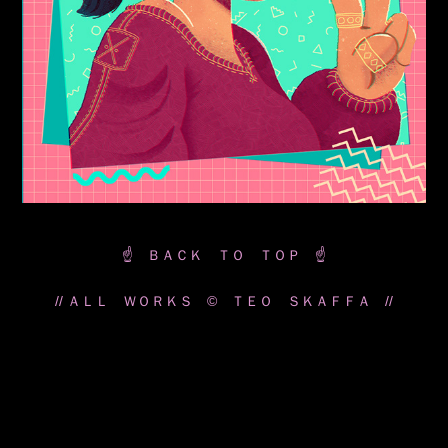
☝️ ＢＡＣＫ ＴＯ ＴＯＰ ☝️
// ＡＬＬ ＷＯＲＫＳ © ＴＥＯ ＳＫＡＦＦＡ //